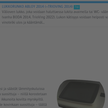
LUKKORUNKO ABLOY 2014 (=TRIOVING 2014)
Top
Välioven lukko, joka voidaan haluttaessa lukita avaimella tai WC- vää
(vanha BODA 2014, TrioVing 2022). Lukon kätisyys voidaan helposti v
vinotelki ulos ja kääntämäl...
iasi ja säästät lämmityskuluissa
 suosittuja – niillä korostetaan
 ikkunoita kovilta myrskyiltä.
le kovinkaan suosittuja – täällä