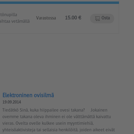
ntönupilla
15.00 €
Varastossa
Osta
aihtaa vetämällä
Elektroninen ovisilmä
19.09.2014
Tiedätkö Sinä, kuka hiippailee ovesi takana? Jokainen
ovemme takana oleva ihminen ei ole välttämättä kaivattu
vieras. Ovelta ovelle kulkee usein myyntimiehiä,
yhteisöaktivisteja tai sellaisia henkilöitä, joiden aikeet eivät