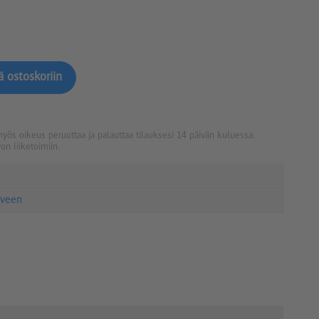
myös oikeus peruuttaa ja palauttaa tilauksesi 14 päivän kuluessa.
on liiketoimiin.
oveen