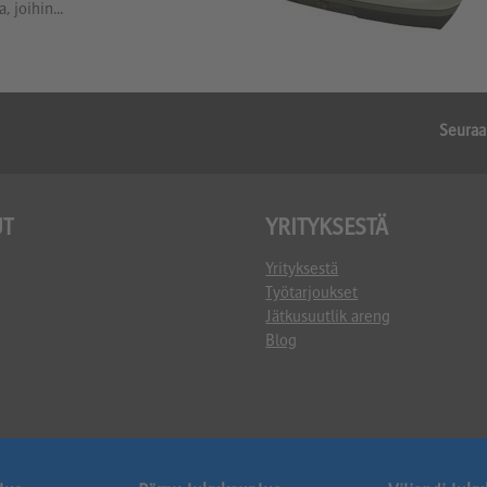
, joihin...
Seuraa
UT
YRITYKSESTÄ
Yrityksestä
Työtarjoukset
Jätkusuutlik areng
Blog