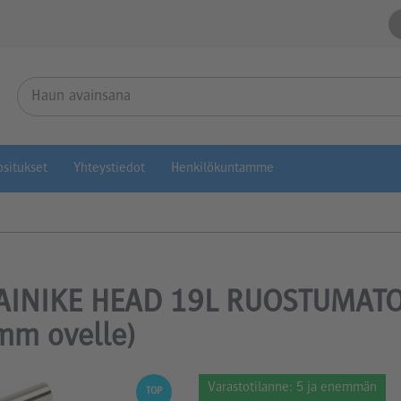
situkset
Yhteystiedot
Henkilökuntamme
INIKE HEAD 19L RUOSTUMATO
mm ovelle)
Varastotilanne:
5 ja enemmän
TOP