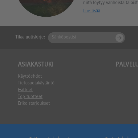
niitä löytyy vanhoista taloista
Lue lisää
Tilaa uutiskirje:
ASIAKASTUKI
PALVEL
Käyttöehdot
Tietosuojakäytäntö
Esitteet
Top-tuotteet
Erikoistarjoukset