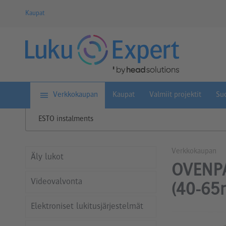
Kaupat
Verkkokaupan
Kaupat
Valmiit projektit
Suo
ESTO instalments
Verkkokaupan
Äly lukot
OVENPA
Videovalvonta
(40-65
Elektroniset lukitusjärjestelmät