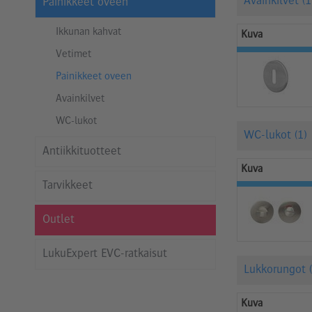
Avainkilvet (1
Painikkeet oveen
Ikkunan kahvat
Kuva
Vetimet
Painikkeet oveen
Avainkilvet
WC-lukot
WC-lukot (1)
Antiikkituotteet
Kuva
Tarvikkeet
Outlet
LukuExpert EVC-ratkaisut
Lukkorungot (
Kuva