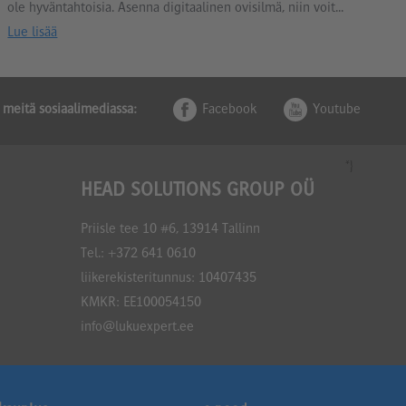
ole hyväntahtoisia. Asenna digitaalinen ovisilmä, niin voit...
Lue lisää
 meitä sosiaalimediassa:
Facebook
Youtube
*}
HEAD SOLUTIONS GROUP OÜ
Priisle tee 10 #6, 13914 Tallinn
Tel.:
+372 641 0610
liikerekisteritunnus: 10407435
KMKR: EE100054150
info@lukuexpert.ee