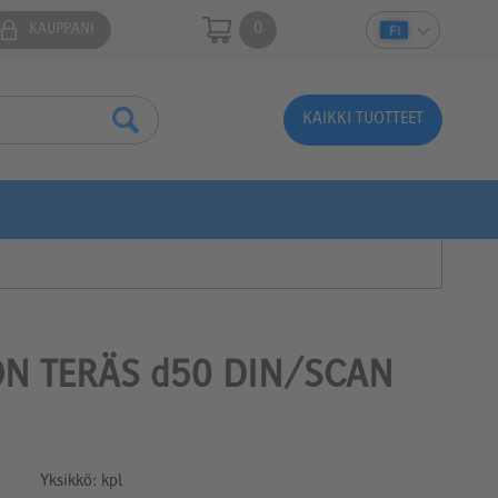
0
KAUPPANI
KAIKKI TUOTTEET
N TERÄS d50 DIN/SCAN
Yksikkö: kpl