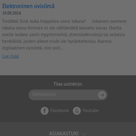
Elektroninen ovisilmä
19.09.2014
Tiedätkö Sinä, kuka hiippailee ovesi takana? Jokainen ovemme
takana oleva ihminen ei ole välttämättä kaivattu vieras. Ovelta
ovelle kulkee usein myyntimiehiä, yhteisöaktivisteja tai sellaisia
henkilöitä, joiden aikeet eivät ole hyväntahtoisia. Asenna
digitaalinen ovisilmä, niin voit...
Lue lisää
Tilaa uutiskirje:
Facebook
Youtube
ASIAKASTUKI