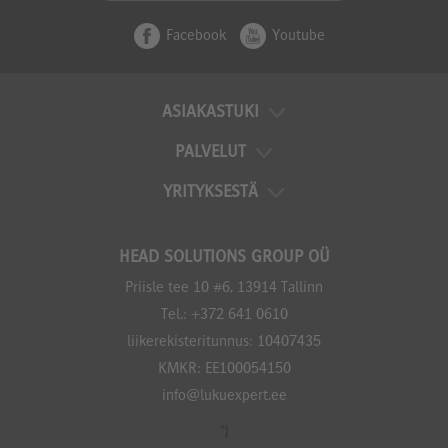
Facebook
Youtube
ASIAKASTUKI
PALVELUT
YRITYKSESTÄ
HEAD SOLUTIONS GROUP OÜ
Priisle tee 10 #6, 13914 Tallinn
Tel.:
+372 641 0610
liikerekisteritunnus: 10407435
KMKR: EE100054150
info@lukuexpert.ee
*}