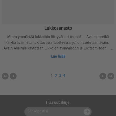
Lukkosanasto
Miten ymmärtää lukkoihin liittyvät eri termit? Avaimenreikä
Paikka avaimella lukittavassa tuotteessa, johon asetetaan avain.
Avain Avaimia käytetään lukkojen avaamiseen ja lukitsemiseen. ...
Lue lisää
1
2
3
4
Tilaa uutiskirje: