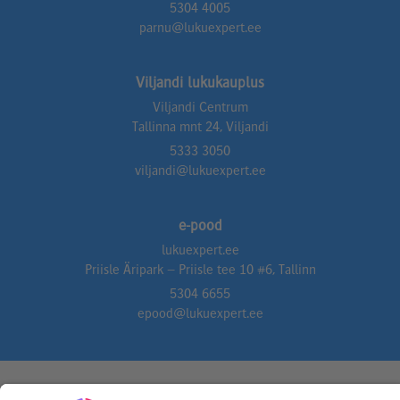
5304 4005
parnu@lukuexpert.ee
Viljandi lukukauplus
Viljandi Centrum
Tallinna mnt 24, Viljandi
5333 3050
viljandi@lukuexpert.ee
e-pood
lukuexpert.ee
Priisle Äripark – Priisle tee 10 #6, Tallinn
5304 6655
epood@lukuexpert.ee