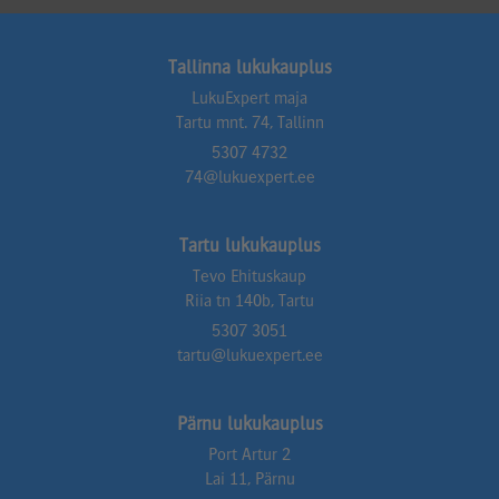
Tallinna lukukauplus
LukuExpert maja
Tartu mnt. 74, Tallinn
5307 4732
74@lukuexpert.ee
Tartu lukukauplus
Tevo Ehituskaup
Riia tn 140b, Tartu
5307 3051
tartu@lukuexpert.ee
Pärnu lukukauplus
Port Artur 2
Lai 11, Pärnu