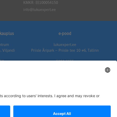
KMKR: EE100054150
info@lukuexpert.ee
ukauplus
e-pood
entrum
lukuexpert.ee
, Viljandi
Priisle Äripark – Priisle tee 10 #6, Tallinn
50
5304 6655
expert.ee
epood@lukuexpert.ee