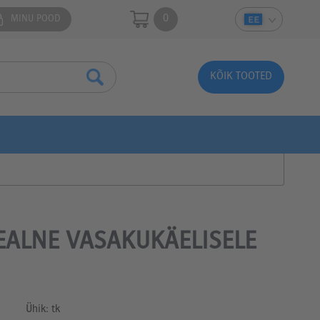
0
MINU POOD
KÕIK TOOTED
EALNE VASAKUKÄELISELE
Ühik: tk