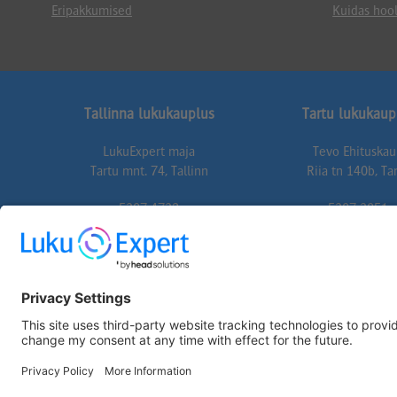
Eripakkumised
Kuidas hool
Tallinna lukukauplus
Tartu lukukaup
LukuExpert maja
Tevo Ehituska
Tartu mnt. 74, Tallinn
Riia tn 140b, Ta
5307 4732
5307 3051
74@lukuexpert.ee
tartu@lukuexper