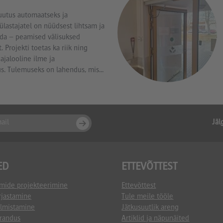
uutus automaatseks ja
astajatel on nüüdsest lihtsam ja
da – peamised välisuksed
Projekti toetas ka riik ning
ajalooline ilme ja
us. Tulemuseks on lahendus, mis...
Jäl
ED
ETTEVÕTTEST
mide projekteerimine
Ettevõttest
rjastamine
Tule meile tööle
lmistamine
Jätkusuutlik areng
randus
Artiklid ja näpunäited