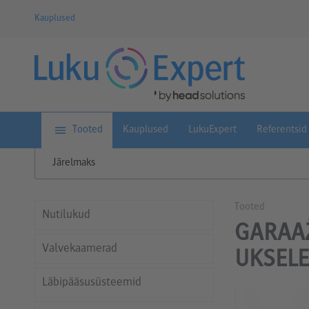
Kauplused
Tooted
Kauplused
LukuExpert
Referentsid
Järelmaks
Tooted
Nutilukud
GARAAŽ
Valvekaamerad
UKSELE
Läbipääsusüsteemid