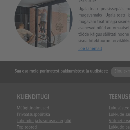
25.09.2025
Ugala teatri peasissepääs m
mugavamaks Ugala teatri kül
mugavam teatrimajja sisene
avanevad nüüd automaatselt. 
tööde käigus säilitati hoone 
sisearhitektuurne terviklikk
Loe lähemalt
Saa osa meie parimatest pakkumistest ja uudistest:
KLIENDITUGI
TEENUS
Müügitingimused
Lukusüstee
Privaatsuspoliitika
Lukkude sa
Juhendid ja kasutusmaterjalid
Võtmete va
Top tooted
Lukkude pa