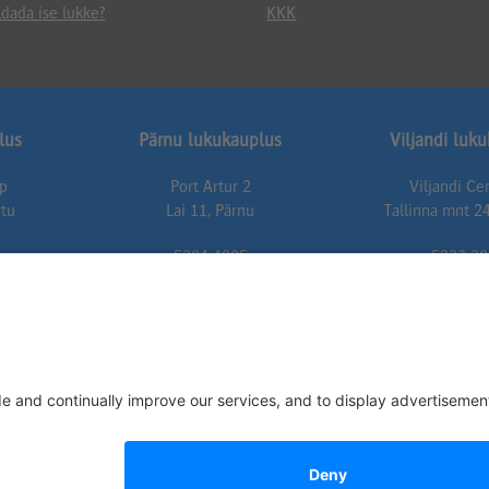
dada ise lukke?
KKK
lus
Pärnu lukukauplus
Viljandi luk
up
Port Artur 2
Viljandi C
rtu
Lai 11, Pärnu
Tallinna mnt 24
5304 4005
5333 30
t.ee
parnu@lukuexpert.ee
viljandi@luku