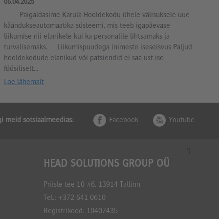
06.04.2025
Paigaldasime Karula Hooldekodu ühele välisuksele uue
käändukseautomaatika süsteemi, mis teeb igapäevase
liikumise nii elanikele kui ka personalile lihtsamaks ja
turvalisemaks. Liikumispuudega inimeste iseseisvus Paljud
hooldekodude elanikud või patsiendid ei saa ust ise
füüsiliselt...
Loe lähemalt
gi meid sotsiaalmeedias:
Facebook
Youtube
*}
HEAD SOLUTIONS GROUP OÜ
Priisle tee 10 #6, 13914 Tallinn
Tel.:
+372 641 0610
Registrikood: 10407435