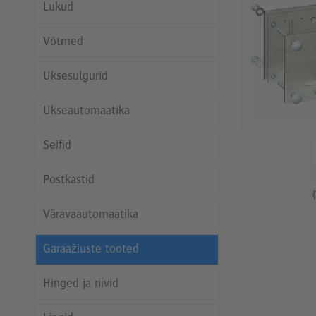
Lukud
Võtmed
Uksesulgurid
Ukseautomaatika
Seifid
Postkastid
Väravaautomaatika
Garaažiuste tooted
Hinged ja riivid