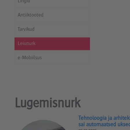
Lingid
Antiiktooted
Tarvikud
Leiunurk
e-Mobiilsus
Lugemisnurk
Tehnoloogia ja arhitek
sai automaatsed ukse