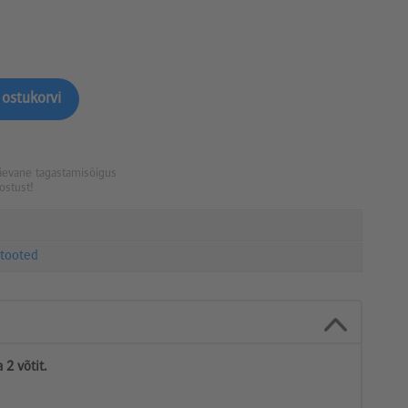
päevane tagastamisõigus
ostust!
 tooted
 2 võtit.