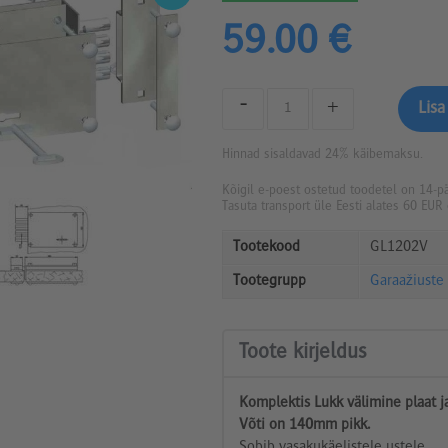
59.00 €
-
+
Hinnad sisaldavad 24% käibemaksu.
Kõigil e-poest ostetud toodetel on 14-
Tasuta transport üle Eesti alates 60 EUR 
Tootekood
GL1202V
Tootegrupp
Garaažiuste
Toote kirjeldus
Komplektis Lukk välimine plaat ja
Võti on 140mm pikk.
Sobib vasakukäelistele ustele