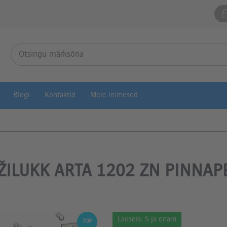
Blogi
Kontaktid
Meie inimesed
ILUKK ARTA 1202 ZN PINNAP
Laoseis:
5 ja enam
TOP