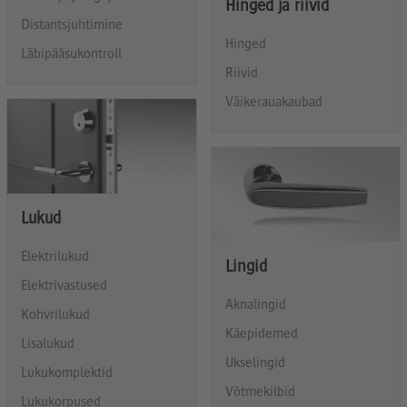
Hinged ja riivid
Distantsjuhtimine
Hinged
Läbipääsukontroll
Riivid
Väikerauakaubad
Lukud
Elektrilukud
Lingid
Elektrivastused
Aknalingid
Kohvrilukud
Käepidemed
Lisalukud
Ukselingid
Lukukomplektid
Võtmekilbid
Lukukorpused