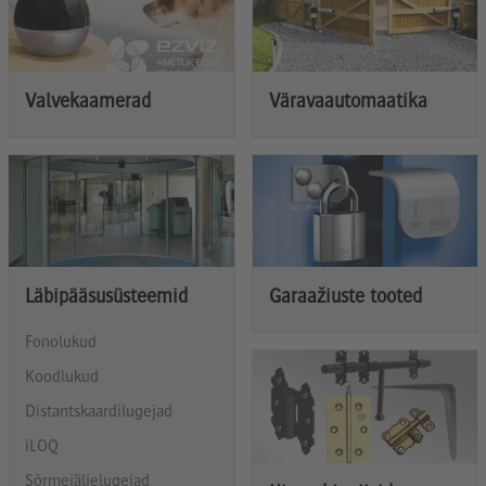
Valvekaamerad
Väravaautomaatika
Läbipääsusüsteemid
Garaažiuste tooted
Fonolukud
Koodlukud
Distantskaardilugejad
iLOQ
Sõrmejäljelugejad