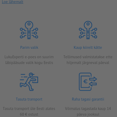
Loe lähemalt
Parim valik
Kaup kiirelt kätte
LukuExperti e-poes on suurim
Tellimused valmistatakse ette
läbipääsude valik kogu Eestis
hiljemalt järgneval päeval
Tasuta transport
Raha tagasi garantii
Tasuta transport üle Eesti alates
Võimalus tagastada kaup 14
60 € ostust
päeva jooksul