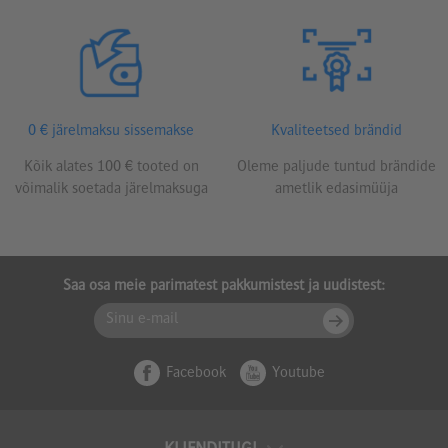
0 € järelmaksu sissemakse
Kvaliteetsed brändid
Kõik alates 100 € tooted on
Oleme paljude tuntud brändide
võimalik soetada järelmaksuga
ametlik edasimüüja
Saa osa meie parimatest pakkumistest ja uudistest:
Facebook
Youtube