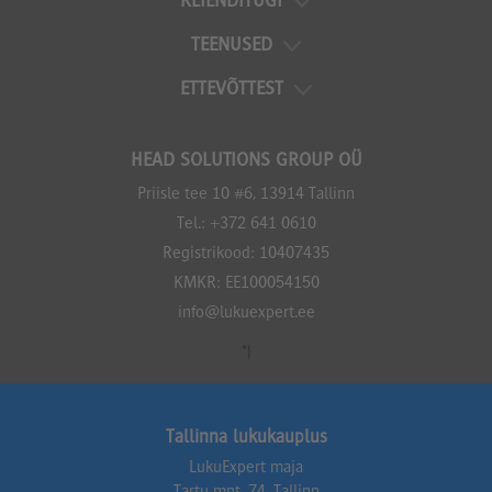
KLIENDITUGI
TEENUSED
ETTEVÕTTEST
HEAD SOLUTIONS GROUP OÜ
Priisle tee 10 #6, 13914 Tallinn
Tel.:
+372 641 0610
Registrikood: 10407435
KMKR: EE100054150
info@lukuexpert.ee
*}
Tallinna lukukauplus
LukuExpert maja