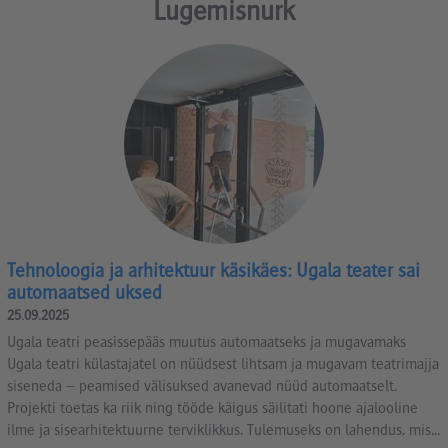
Lugemisnurk
Tehnoloogia ja arhitektuur käsikäes: Ugala teater sai
automaatsed uksed
25.09.2025
Ugala teatri peasissepääs muutus automaatseks ja mugavamaks
Ugala teatri külastajatel on nüüdsest lihtsam ja mugavam teatrimajja
siseneda – peamised välisuksed avanevad nüüd automaatselt.
Projekti toetas ka riik ning tööde käigus säilitati hoone ajalooline
ilme ja sisearhitektuurne terviklikkus. Tulemuseks on lahendus, mis...