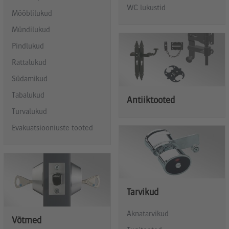
WC lukustid
Mööblilukud
Mündilukud
Pindlukud
Rattalukud
Südamikud
Tabalukud
Antiiktooted
Turvalukud
Evakuatsiooniuste tooted
Tarvikud
Aknatarvikud
Võtmed