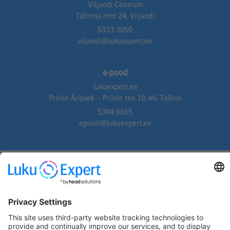
Viljandi Centrum
Tallinna mnt 24, Viljandi
5333 3050
viljandi@lukuexpert.ee
e-pood
lukuexpert.ee
Priisle Äripark – Priisle tee 10 #6, Tallinn
5304 6655
epood@lukuexpert.ee