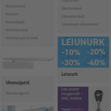
Tugitooted
Autovõtmed
Uksetarvikud
Võtmed
Väravatarvikud
Võtmekapid
Lükanduste lahendused
Võtmehoidjad
Võtmepingid ja lisad
Leiunurk
Uksesulgurid
Väravasulgurid