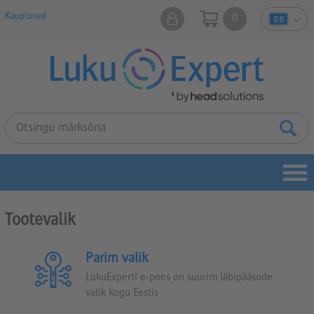
Kauplused
0
Tootevalik
Parim valik
LukuExperti e-poes on suurim läbipääsude
valik kogu Eestis